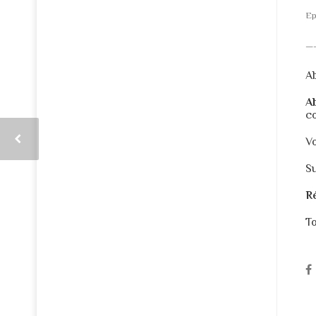
Ep
—
A
A
c
V
Su
R
To