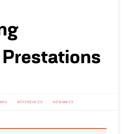
IES
REFERENCES
WEBAMI·ES