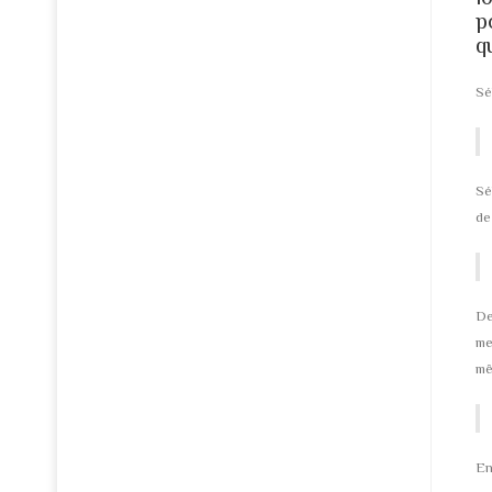
p
q
Sé
Sé
de
De
me
mê
En