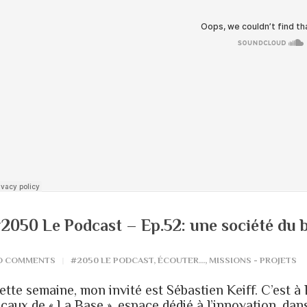
2050 Le Podcast – Ep.52: une société du b
O COMMENTS
#2050 LE PODCAST
,
ÉCOUTER...
,
MISSIONS - PROJETS
ette semaine, mon invité est Sébastien Keiff. C’est à 
ocaux de « La Base », espace dédié à l’innovation, da