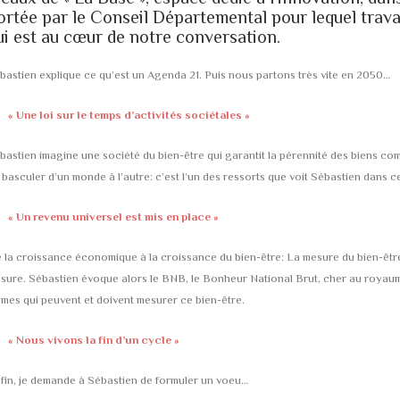
ortée par le Conseil Départemental pour lequel travai
ui est au cœur de notre conversation.
bastien explique ce qu’est un Agenda 21. Puis nous partons très vite en 2050…
« Une loi sur le temps d’activités sociétales »
bastien imagine une société du bien-être qui garantit la pérennité des biens comm
 basculer d’un monde à l’autre: c’est l’un des ressorts que voit Sébastien dans ce
« Un revenu universel est mis en place »
 la croissance économique à la croissance du bien-être: La mesure du bien-être i
sure. Sébastien évoque alors le BNB, le Bonheur National Brut, cher au royaum
mes qui peuvent et doivent mesurer ce bien-être.
« Nous vivons la fin d’un cycle »
fin, je demande à Sébastien de formuler un voeu…