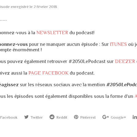
isode enregistré le 2 février 2018
——-
bonnez-vous à la
NEWSLETTER
du podcast!
bonnez-vous
pour ne manquer aucun épisode : Sur
ITUNES
où j
ompte énormément !
ous pouvez également retrouver #2050LePodcast sur
DEEZER
ivez aussi la
PAGE FACEBOOK
du podcast.
éagissez
sur les réseaux sociaux avec la mention
#2050LePodc
us les épisodes sont également disponibles sous la forme d’un
Facebook
Twitter
Reddit
Pinterest
Google+