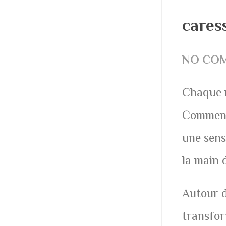
cares
NO CO
Chaque m
Commence
une sens
la main 
Autour de
transfor