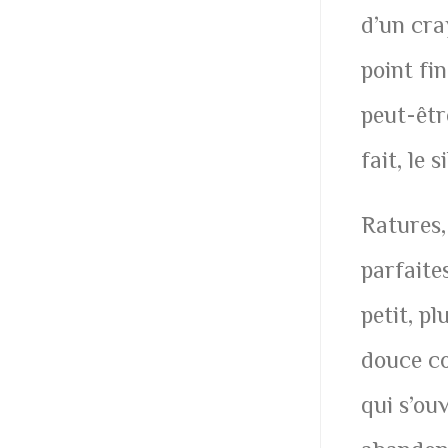
d’un cra
point fin
peut-êtr
fait, le 
Ratures, 
parfaite
petit, p
douce co
qui s’ou