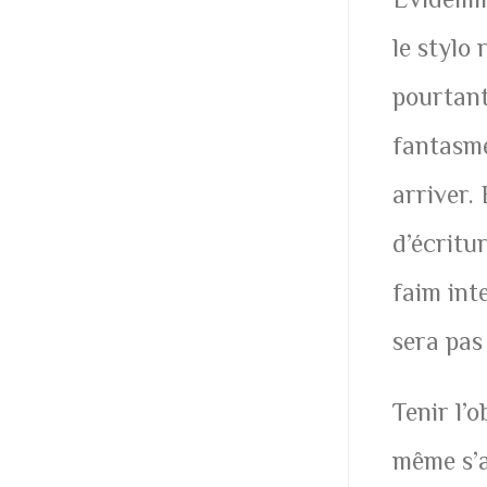
le stylo
pourtant
fantasme 
arriver.
d’écritu
faim int
sera pas 
Tenir l’o
même s’a