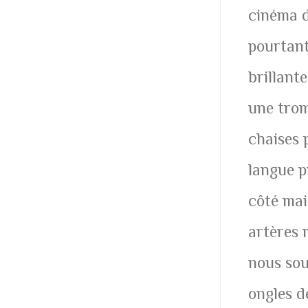
cinéma d
pourtant
brillant
une trom
chaises 
langue p
côté mai
artères 
nous sou
ongles d