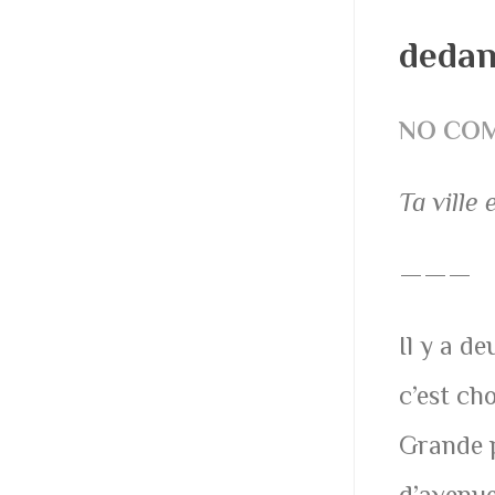
dedan
NO CO
Ta ville 
———
Il y a d
c’est cho
Grande p
d’avenue