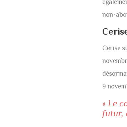
égalemen
non-abo
Ceris
Cerise s
novembre
désorma
9 novem
« Le c
futur, 