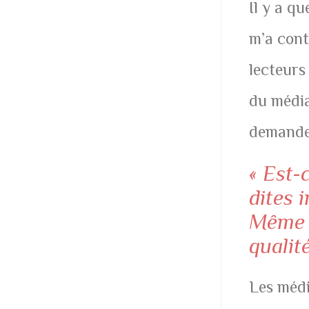
Il y a q
m’a cont
lecteurs
du média
demande
« Est-
dites 
Même s
qualit
Les médi