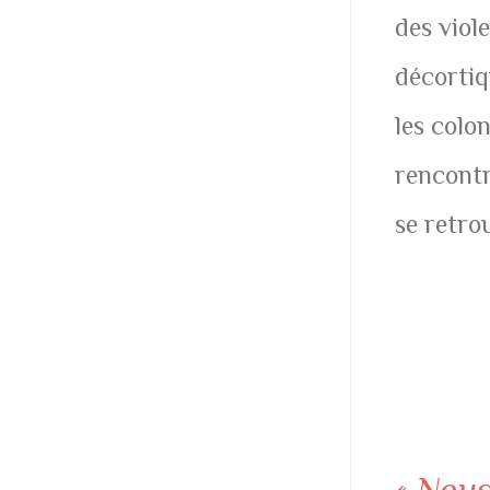
des viole
décortiq
les colo
rencontr
se retrou
« Nous