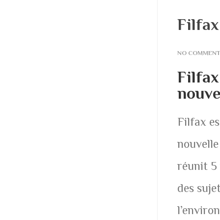
Filfa
NO COMMEN
Filfa
nouve
Filfax e
nouvelle
réunit 5
des suje
l’enviro