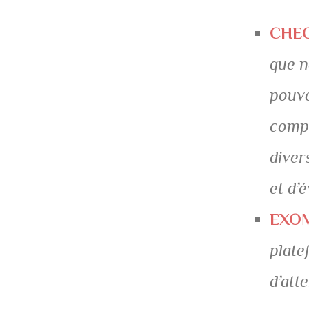
CHE
que n
pouvo
compl
diver
et d’
EXO
plate
d’att