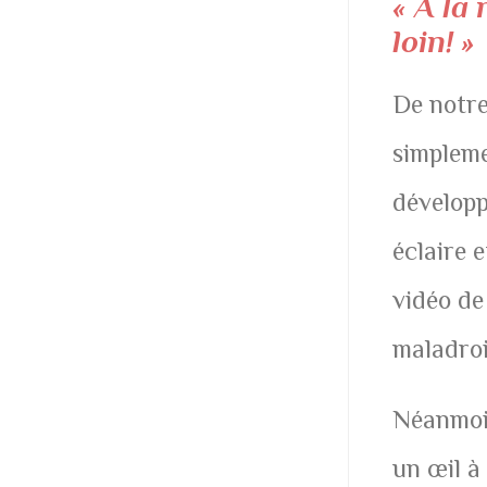
« A la 
loin! »
De notre
simpleme
développ
éclaire e
vidéo de
maladro
Néanmoin
un œil à