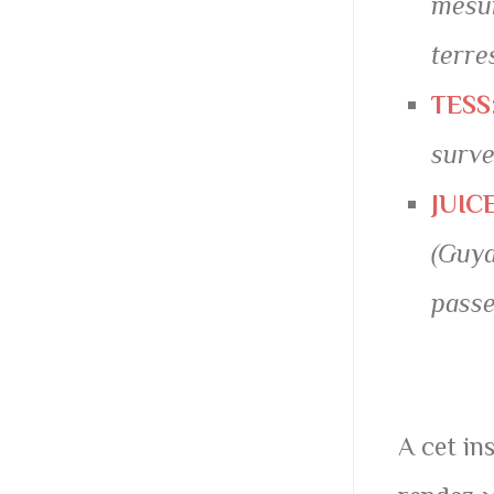
mesur
terre
TESS
surve
JUIC
(Guya
passe
A cet in