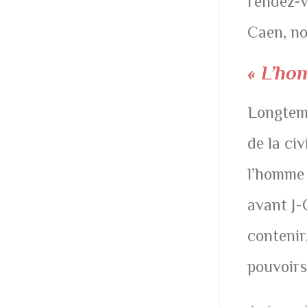
rendez-v
Caen, no
« L’ho
Longtemp
de la civ
l’homme 
avant J-
contenir,
pouvoirs