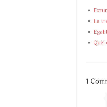
Forum
La tr
Egali
Quel 
1 Com