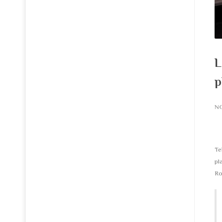
L
p
N
Te
pl
Ro