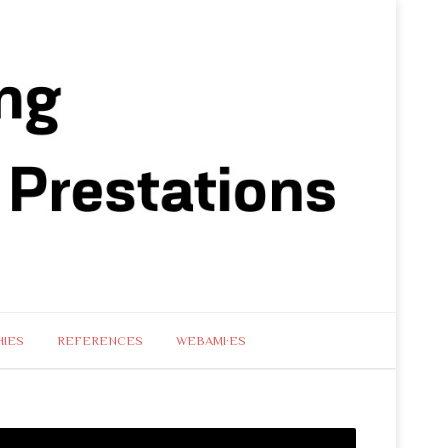
IES
REFERENCES
WEBAMI·ES