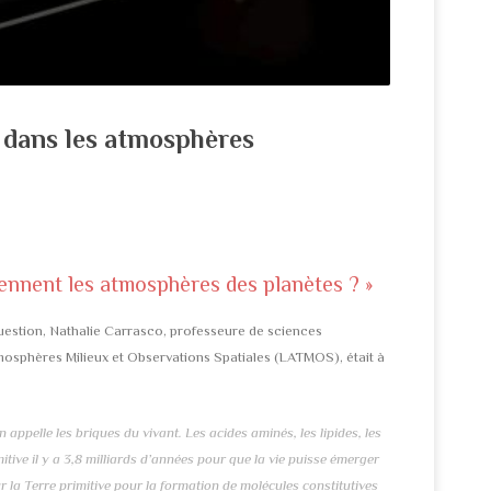
e dans les atmosphères
prennent les atmosphères des planètes ? »
question, Nathalie Carrasco, professeure de sciences
tmosphères Milieux et Observations Spatiales (LATMOS), était à
ppelle les briques du vivant. Les acides aminés, les lipides, les
tive il y a 3,8 milliards d’années pour que la vie puisse émerger
r la Terre primitive pour la formation de molécules constitutives