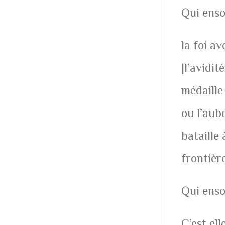
Qui enso
la foi a
|l’avidit
médaille 
ou l’aub
bataille 
frontièr
Qui enso
C’est ell