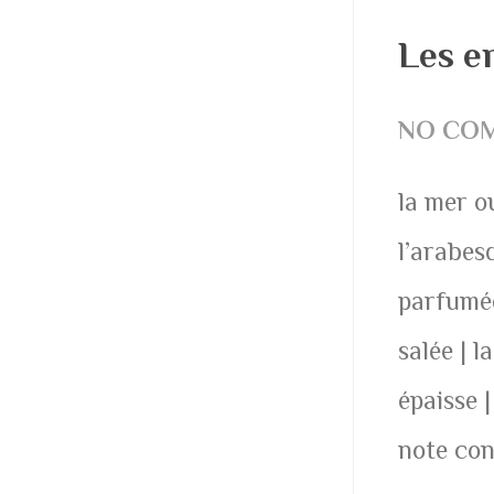
Les e
NO CO
la mer o
l’arabes
parfumée
salée | 
épaisse |
note con