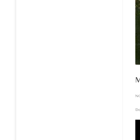
M
N
Do