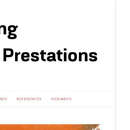
IES
REFERENCES
WEBAMI·ES