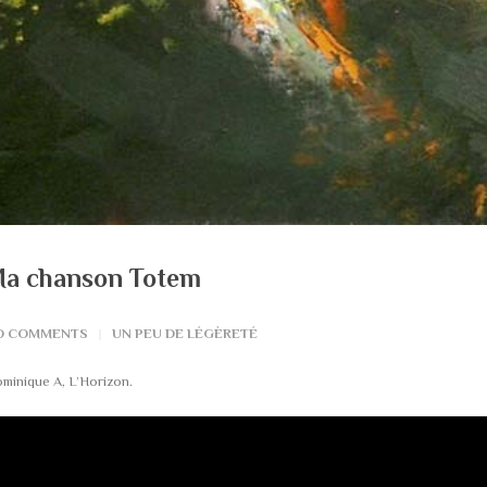
a chanson Totem
O COMMENTS
UN PEU DE LÉGÈRETÉ
minique A, L’Horizon.