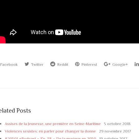
Facebook
Twitter
Reddit
Pinterest
Google+
elated Posts
Assises de la Jeunesse, une première en Seine-Maritime
5 octobre 2018
Violences sexistes: en parler pour changer la donne
29 novembre 2017
#2050LePodcast – Ep. 38 – De la musique en 2050
19 octobre 2017