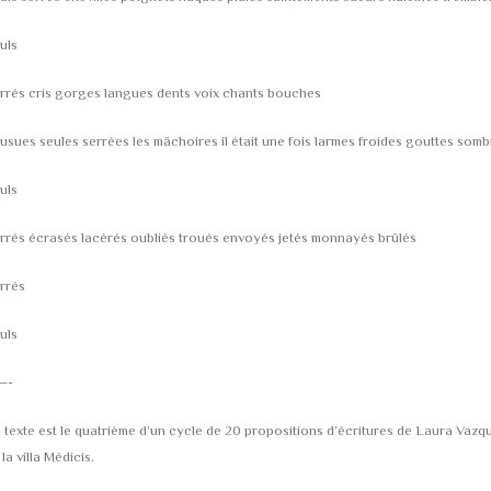
uls
rrés cris gorges langues dents voix chants bouches
usues seules serrées les mâchoires il était une fois larmes froides gouttes som
uls
rrés écrasés lacérés oubliés troués envoyés jetés monnayés brûlés
rrés
uls
—-
 texte est le quatrième d’un cycle de 20 propositions d’écritures de Laura Vaz
 la villa Médicis.