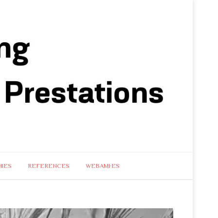
IES
REFERENCES
WEBAMI·ES