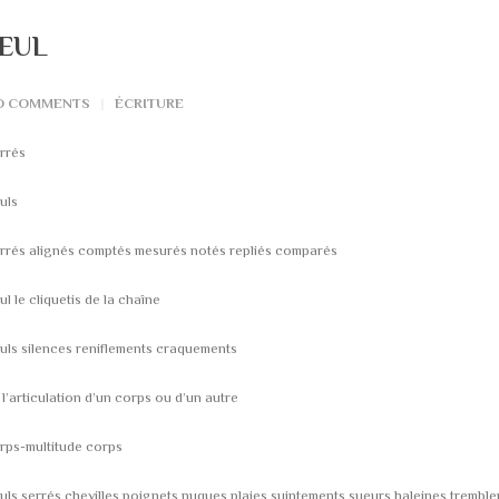
EUL
O COMMENTS
ÉCRITURE
rrés
uls
rrés alignés comptés mesurés notés repliés comparés
ul le cliquetis de la chaîne
uls silences reniflements craquements
 l’articulation d’un corps ou d’un autre
rps-multitude corps
uls serrés chevilles poignets nuques plaies suintements sueurs haleines trembl