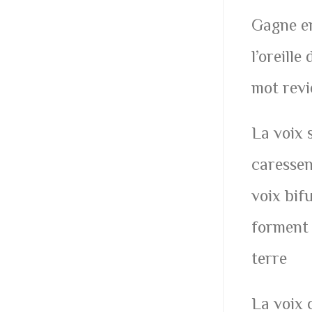
Gagne en
l’oreill
mot revi
La voix 
caressen
voix bif
forment 
terre
La voix 