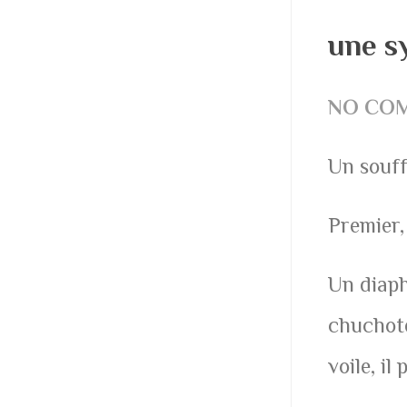
une sy
NO CO
Un souff
Premier, 
Un diaph
chuchote
voile, il