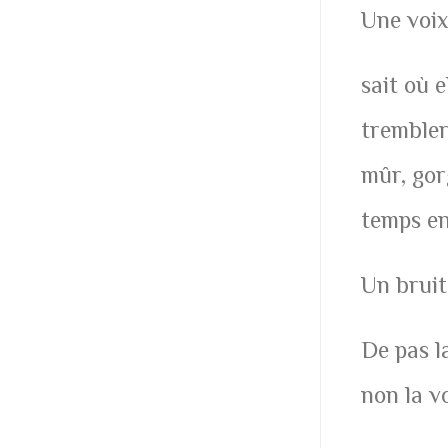
Une voi
sait où e
trembler 
mûr, gorg
temps en 
Un bruit
De pas l
non la v