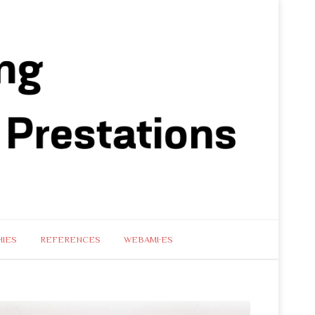
IES
REFERENCES
WEBAMI·ES