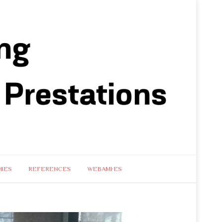
IES
REFERENCES
WEBAMI·ES