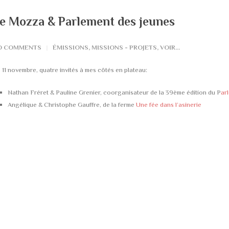
e Mozza & Parlement des jeunes
O COMMENTS
ÉMISSIONS
,
MISSIONS - PROJETS
,
VOIR...
 11 novembre, quatre invités à mes côtés en plateau:
Nathan Fréret & Pauline Grenier, coorganisateur de la 39ème édition du P
ar
Angélique & Christophe Gauffre, de la ferme
Une fée dans l’asinerie