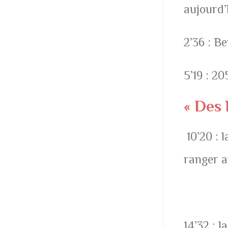
aujourd’
2’36 : B
5’19 : 2
« Des 
10’20 : 
ranger a
14’32 : l