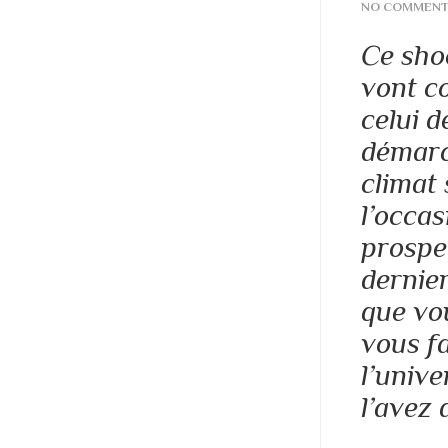
NO COMMEN
Ce shoo
vont co
celui 
démar
climat 
l’occas
prospe
dernier
que vou
vous fa
l’univ
l’avez 