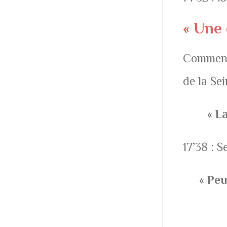
« Une 
Comment 
de la Sei
« L
17’38 : S
« Peu