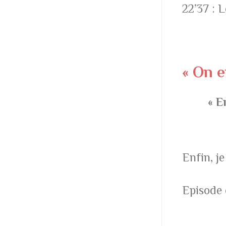
22’37 : L
« On e
« E
Enfin, j
Episode 