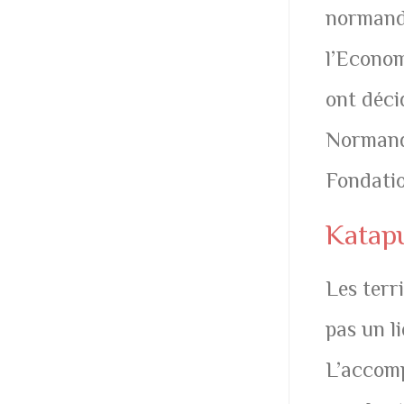
normand 
l’Econom
ont déci
Normandi
Fondati
Katapul
Les terr
pas un l
L’accomp