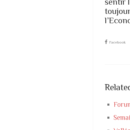
sentir
toujou
l’Econo
Facebook
Relate
Forum
Semai