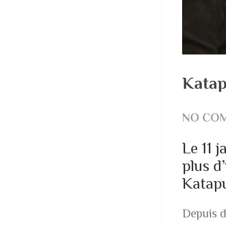
Katap
NO CO
Le 11 j
plus d
Katapu
Depuis d