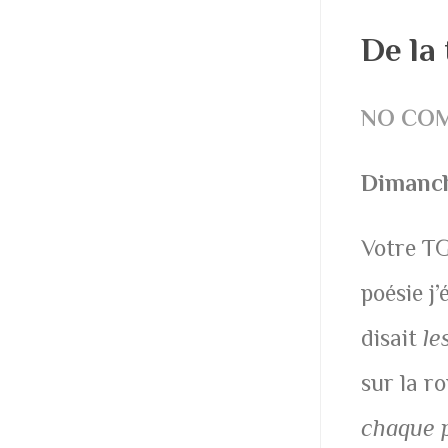
De la 
NO CO
Dimanch
Votre TG
poésie j
disait
le
sur la r
chaque p