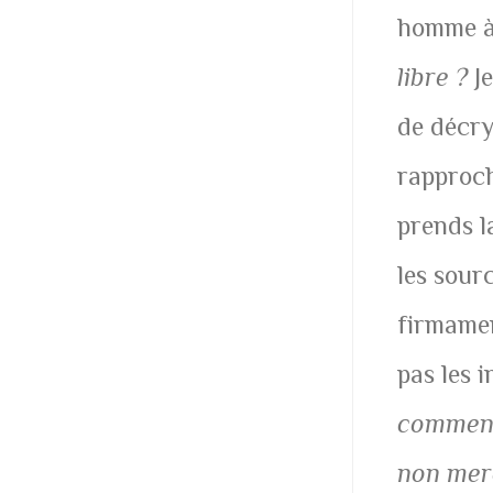
homme à 
libre ?
Je
de décry
rapproch
prends l
les sour
firmame
pas les 
comment 
non mer