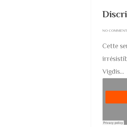
Discr
NO COMMEN
Cette se
irrésist
Vigdis…