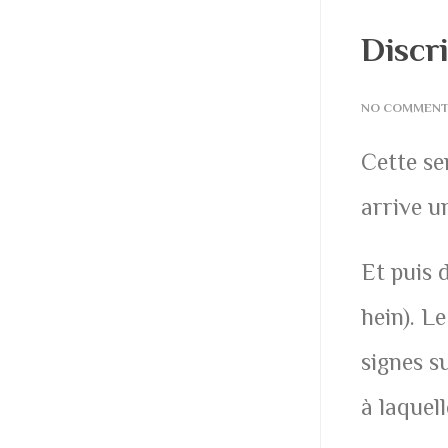
Discr
NO COMMEN
Cette se
arrive u
Et puis d
hein). L
signes s
à laquell