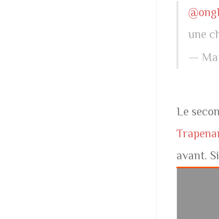
@ong
une c
— Mat
Le secon
Trapena
avant. S