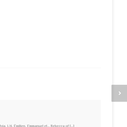
ylvia, LN, Émilien, Emmanuel et… Rebecca of […]