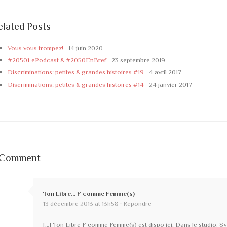
elated Posts
Vous vous trompez!
14 juin 2020
#2050LePodcast & #2050EnBref
23 septembre 2019
Discriminations: petites & grandes histoires #19
4 avril 2017
Discriminations: petites & grandes histoires #14
24 janvier 2017
 Comment
Ton Libre… F comme Femme(s)
13 décembre 2013 at 13h58 ·
Répondre
[…] Ton Libre F comme Femme(s) est dispo ici. Dans le studio, S