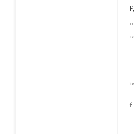
F
1
Le
Le