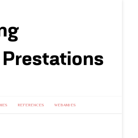
IES
REFERENCES
WEBAMI·ES