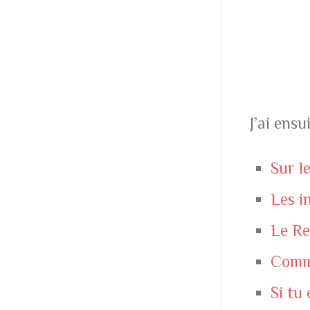
J’ai ens
Sur l
Les i
Le R
Comme
Si tu