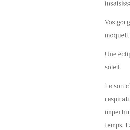
insaisiss
Vos gorg
moquette
Une écli
soleil.
Le son c’
respirati
impertu
temps. F