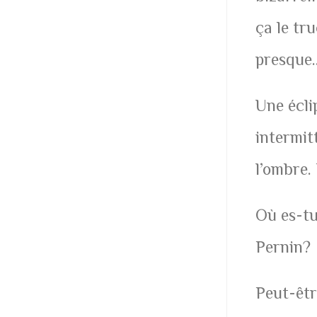
ça le tru
presque
Une écli
intermit
l’ombre.
Où es-tu
Pernin?
Peut-êtr