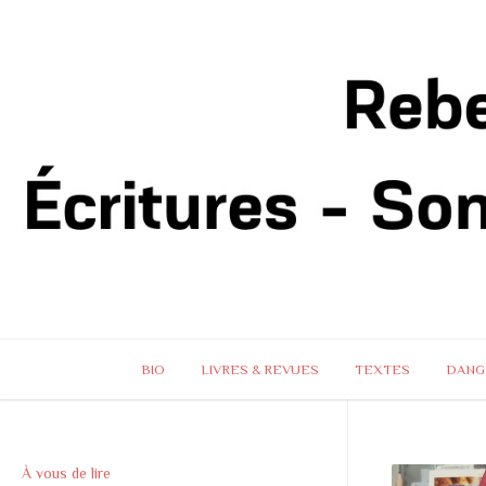
BIO
LIVRES & REVUES
TEXTES
DANG
À vous de lire